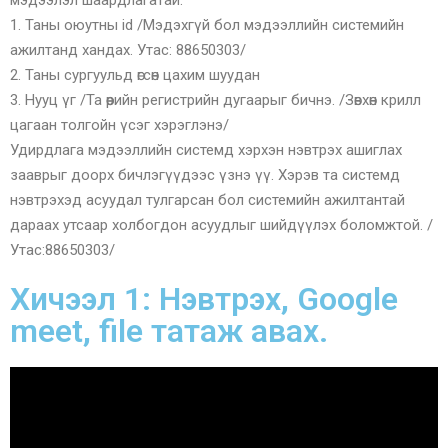
мэдээлэл шаардлагатай.
1. Таны оюутны id /Мэдэхгүй бол мэдээллийн системийн
ажилтанд хандах. Утас: 88650303/
2. Таны сургуульд өгсөн цахим шуудан
3. Нууц үг /Та өөрийн регистрийн дугаарыг бичнэ. /Зөвхөн крилл
цагаан толгойн үсэг хэрэглэнэ/
Удирдлага мэдээллийн системд хэрхэн нэвтрэх ашиглах
зааврыг доорх бичлэгүүдээс үзнэ үү. Хэрэв та системд
нэвтрэхэд асуудал тулгарсан бол системийн ажилтантай
дараах утсаар холбогдон асуудлыг шийдүүлэх боломжтой. /
Утас:88650303/
Хичээл 1: Нэвтрэх, Google
meet, file татаж авах.