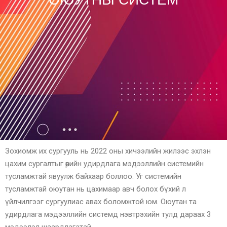
Зохиомж их сургууль нь 2022 оны хичээлийн жилээс эхлэн
цахим сургалтыг өөрийн удирдлага мэдээллийн системийн
тусламжтай явуулж байхаар боллоо. Уг системийн
тусламжтай оюутан нь цахимаар авч болох бүхий л
үйлчилгээг сургуулиас авах боломжтой юм. Оюутан та
удирдлага мэдээллийн системд нэвтрэхийн тулд дараах 3