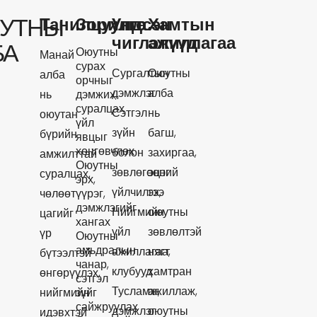
УТНЫ
Танилцуулга
Зорилго
Үндсэн
Хамтын
чиглэлүүд
ажиллагаа
БА
Оюутны
Манай
сурах
Сургалтын
Оюутны
алба
орчныг
дэмжлэг
алба
нь
дэмжих,
суралцах
Сэтгэл
нь
оюутан
үйл
зүйн
багш,
бүрийн
явцыг
хөнгөвчлөх
болон
захиргаа,
амжилттай
Оюутны
зөвлөгөөний
эцэг
суралцах,
эрх,
үйлчилгээ
эх,
чөлөөт
үүрэг,
дэмжлэгийг
Нийгмийн
оюутны
цагийг
хангах
үйл
зөвлөлтэй
үр
Оюутны
амьдралын
ажиллагаа,
нягт
бүтээлтэй
чанар,
клубууд
хамтран
өнгөрүүлэх,
сэтгэл
Тусламж,
ажиллаж,
нийгмийн
зүйг
сайжруулах
дэмжлэг
оюутны
идэвхтэй