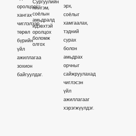
Сургуулийн
эрх,
оролцоог
нийгэм,
соёлын
соёлыг
хангах
амьдралд
хамгаалах,
чиглэлээр
идэвхтэй
тэдний
төрөл
оролцох
боломж
сурах
бүрийн
олгох
болон
үйл
амьдрах
ажиллагаа
орчныг
зохион
сайжруулахад
байгуулдаг.
чиглэсэн
үйл
ажиллагааг
хэрэгжүүлдэг.